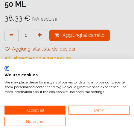
50 ML
38,33
€
IVA esclusa
Aggiungi al carrello
Aggiungi alla lista dei desideri
attualmente non a magazzino
Riferimento interno:
We use cookies
C13T47A400
We may place these for analysis of our visitor data, to improve our website,
show personalised content and to give you a great website experience. For
more information about the cookies we use open the settings.
Accept all
Deny
Collegamenti utili
No, adjust
Home
Condizioni generali di vendita