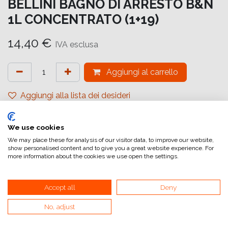
BELLINI BAGNO DI ARRESTO B&N
1L CONCENTRATO (1+19)
14,40
€
IVA esclusa
Aggiungi al carrello
Aggiungi alla lista dei desideri
attualmente non a magazzino
We use cookies
Riferimento interno:
BWSTOP 1
We may place these for analysis of our visitor data, to improve our website,
show personalised content and to give you a great website experience. For
more information about the cookies we use open the settings.
Accept all
Deny
No, adjust
Collegamenti utili
Home