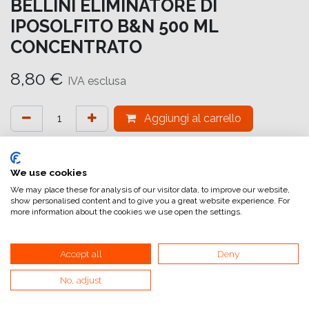
BELLINI ELIMINATORE DI
IPOSOLFITO B&N 500 ML
CONCENTRATO
8,80
€
IVA esclusa
Aggiungi al carrello
Aggiungi alla lista dei desideri
attualmente non a magazzino
We use cookies
We may place these for analysis of our visitor data, to improve our website,
show personalised content and to give you a great website experience. For
Riferimento interno:
BWHYPOLAV500
more information about the cookies we use open the settings.
Accept all
Deny
No, adjust