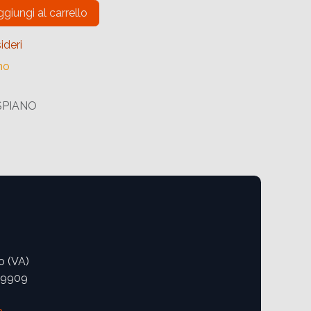
giungi al carrello
ideri
no
SPIANO
o (VA)
09909