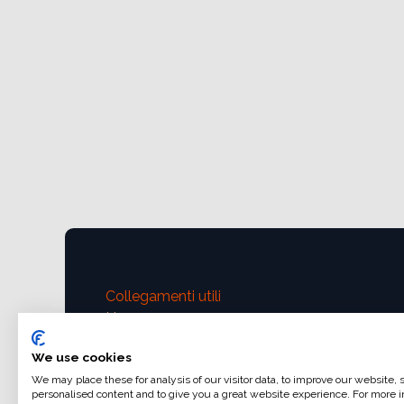
Collegamenti utili
Home
Condizioni generali di vendita
We use cookies
Dati di fatturazione
We may place these for analysis of our visitor data, to improve our website,
Iva e fatturazione
personalised content and to give you a great website experience. For more i