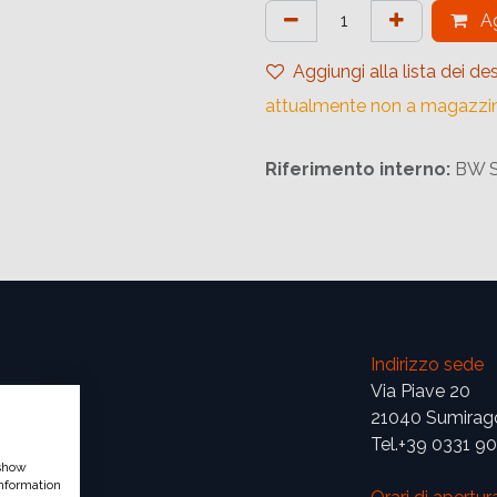
Ag
Aggiungi alla lista dei des
attualmente non a magazzi
Riferimento interno:
BW 
Indirizzo sede
Via Piave 20
21040 Sumirag
Tel.+39 0331 9
 show
nformation