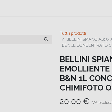
e
Contattaci
Help
Contattaci
Tutti i prodotti
BELLINI SPIANO A105
B&N 1L CONCENTRATO 
BELLINI SPI
EMOLLIENTE 
B&N 1L CON
CHIMIFOTO 
20,00
€
IVA esclus