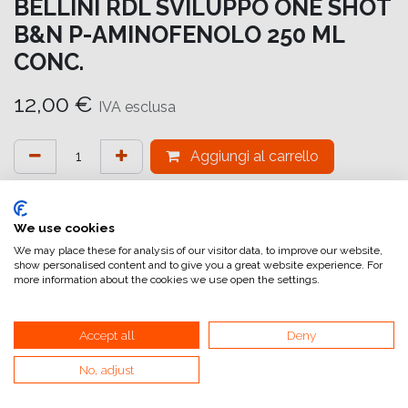
BELLINI RDL SVILUPPO ONE SHOT
B&N P-AMINOFENOLO 250 ML
CONC.
12,00
€
IVA esclusa
Aggiungi al carrello
Aggiungi alla lista dei desideri
attualmente non a magazzino
We use cookies
We may place these for analysis of our visitor data, to improve our website,
show personalised content and to give you a great website experience. For
Riferimento interno:
BW RDL 025
more information about the cookies we use open the settings.
Accept all
Deny
No, adjust