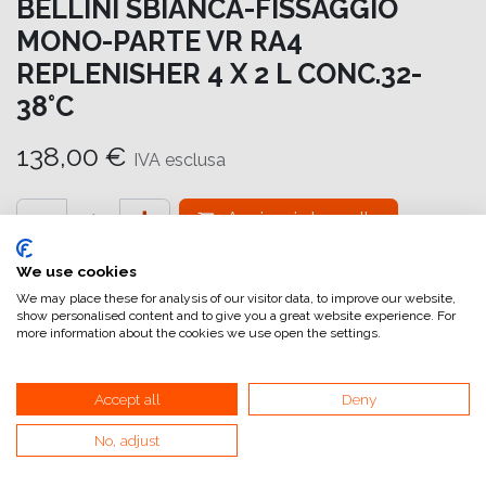
BELLINI SBIANCA-FISSAGGIO
MONO-PARTE VR RA4
REPLENISHER 4 X 2 L CONC.32-
38°C
138,00
€
IVA esclusa
Aggiungi al carrello
Aggiungi alla lista dei desideri
We use cookies
We may place these for analysis of our visitor data, to improve our website,
attualmente non a magazzino
show personalised content and to give you a great website experience. For
more information about the cookies we use open the settings.
Riferimento interno:
BLIX UNI
Accept all
Deny
No, adjust