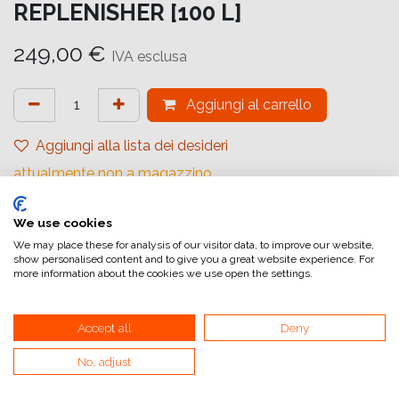
REPLENISHER [100 L]
249,00
€
IVA esclusa
Aggiungi al carrello
Aggiungi alla lista dei desideri
attualmente non a magazzino
Riferimento interno:
We use cookies
A4 100SV
We may place these for analysis of our visitor data, to improve our website,
show personalised content and to give you a great website experience. For
more information about the cookies we use open the settings.
Accept all
Deny
Collegamenti utili
No, adjust
Home
Condizioni generali di vendita