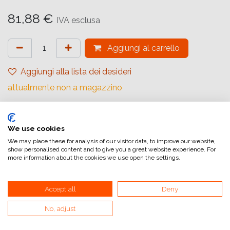
81,88
€
IVA esclusa
Aggiungi al carrello
Aggiungi alla lista dei desideri
attualmente non a magazzino
Riferimento interno:
70100162215
We use cookies
We may place these for analysis of our visitor data, to improve our website,
show personalised content and to give you a great website experience. For
more information about the cookies we use open the settings.
Accept all
Deny
Collegamenti utili
Home
No, adjust
Condizioni generali di vendita
Dati di fatturazione