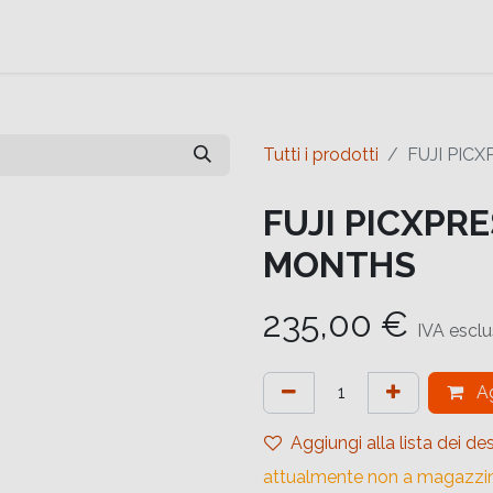
e
Contattaci
Help
Contattaci
Tutti i prodotti
FUJI PIC
FUJI PICXPRE
MONTHS
235,00
€
IVA escl
Ag
Aggiungi alla lista dei des
attualmente non a magazzi