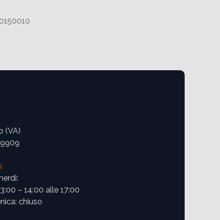
0150010
o (VA)
09909
a
nerdì:
13:00 – 14:00 alle 17:00
ica: chiuso