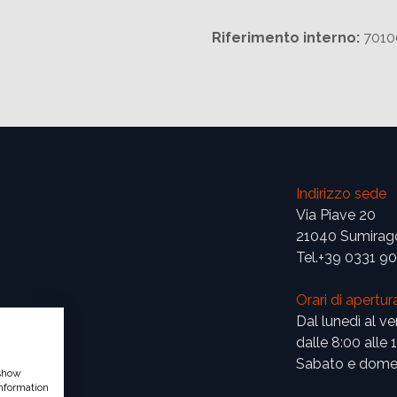
Riferimento interno:
7010
Indirizzo sede
Via Piave 20
21040 Sumirag
Tel.+39 0331 9
Orari di apertur
Dal lunedì al ve
dalle 8:00 alle 
Sabato e domen
 show
nformation