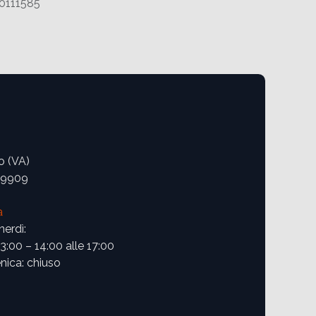
0111585
o (VA)
09909
a
nerdì:
13:00 – 14:00 alle 17:00
ica: chiuso