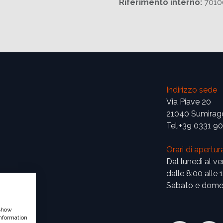
Riferimento interno:
7010
Indirizzo sede
Via Piave 20
21040 Sumirag
Tel.+39 0331 9
Orari di apertur
Dal lunedì al ve
dalle 8:00 alle 
Sabato e domen
 show
nformation