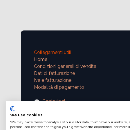
Collegamenti utili
Home
Condizioni generali di vendita
Dati di fatturazione
Iva e fatturazione
Modalità di pagamento
Contattaci
support@ajphoto.eu
We use cookies
We may place these for analysis of our visitor data, to improve our website,
personalised content and to give you a great website experience. For more i