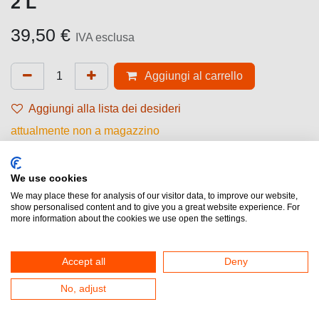
2 L
39,50
€
IVA esclusa
Aggiungi al carrello
Aggiungi alla lista dei desideri
attualmente non a magazzino
Marchio (Chimica)
:
Adox
We use cookies
Chimica (Tipologia)
:
Inversione
We may place these for analysis of our visitor data, to improve our website,
show personalised content and to give you a great website experience. For
Confezione
:
Kit
more information about the cookies we use open the settings.
Stato
:
Polvere + Liquido
Accept all
Deny
Riferimento interno:
66896
No, adjust