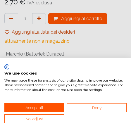
2,70
€
IVA esclusa
Aggiungi al carrello
Aggiungi alla lista dei desideri
attualmente non a magazzino
Marchio (Batterie)
:
Duracell
Riferimento interno:
5007800
We use cookies
We may place these for analysis of our visitor data, to improve our website,
show personalised content and to give you a great website experience. For
more information about the cookies we use open the settings.
Accept all
Deny
Collegamenti utili
No, adjust
Home
Condizioni generali di vendita