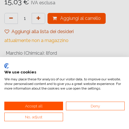
15,03
€
IVA esclusa
Aggiungi al carrello
Aggiungi alla lista dei desideri
attualmente non a magazzino
Marchio (Chimica)
:
Ilford
Chimica (Tipologia)
:
Fissaggio
Confezione
:
Single Package
We use cookies
We may place these for analysis of our visitor data, to improve our website,
Quantità (Chimica)
:
500 ml
show personalised content and to give you a great website experience. For
more information about the cookies we use open the settings.
Stato
:
Liquido
Accept all
Deny
Riferimento interno:
1984253
No, adjust