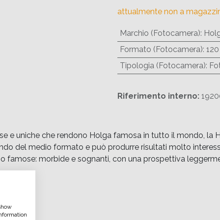
attualmente non a magazzi
Marchio (Fotocamera)
:
Hol
Formato (Fotocamera)
:
120
Tipologia (Fotocamera)
:
Fo
Riferimento interno:
1920
ose e uniche che rendono Holga famosa in tutto il mondo, la H
do del medio formato e può produrre risultati molto interessa
ono famose: morbide e sognanti, con una prospettiva leggermen
 show
nformation