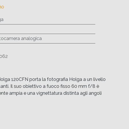
no
ga
tocamera analogica
062
olga 120CFN porta la fotografia Holga a un livello
nti. Il suo obiettivo a fuoco fisso 60 mm f/8 è
te ampia e una vignettatura distinta agli angoli