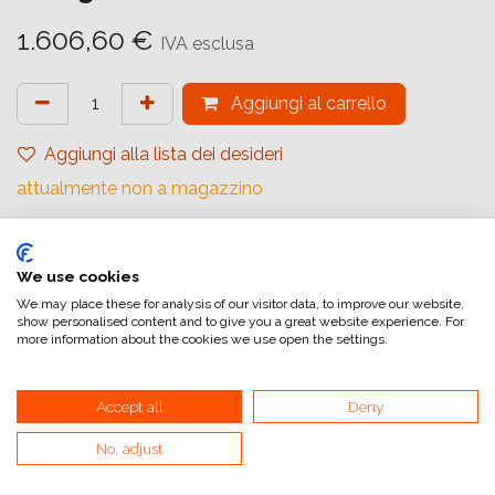
1.606,60
€
IVA esclusa
Aggiungi al carrello
Aggiungi alla lista dei desideri
attualmente non a magazzino
Riferimento interno:
1908224
We use cookies
We may place these for analysis of our visitor data, to improve our website,
show personalised content and to give you a great website experience. For
ILFORD MULTIGRADE FB WARMTONE GLOSSY è una
more information about the cookies we use open the settings.
carta fotografica in bianco e nero di alta qualità, a contrasto
variabile, su una base di fibra pesante, patinata baritata. È
Accept all
Deny
stata progettata per la massima qualità dell'immagine, con
toni caldi dell'immagine e un'elevata risposta alle tecniche di
No, adjust
viraggio ed è stato a lungo considerato la prima scelta degli