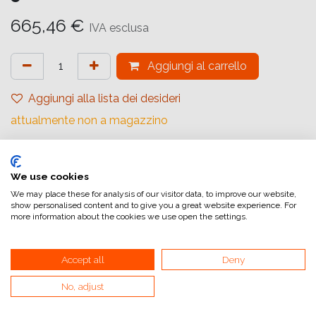
665,46
€
IVA esclusa
Aggiungi al carrello
Aggiungi alla lista dei desideri
attualmente non a magazzino
Marchio (Carta)
:
Ilford
Tipologia
:
Rivestimento in Resina
We use cookies
We may place these for analysis of our visitor data, to improve our website,
Gradiente
:
Carta a Contrasto Variabile
show personalised content and to give you a great website experience. For
more information about the cookies we use open the settings.
Quantità (Fogli)
:
50
Formato (Carta)
:
50,8x61 cm (20x24inch)
Accept all
Deny
Superficie
:
Perlescente
No, adjust
Superficie Tonale
:
Tono caldo
Tipologia di Carta
:
Bianco e Nero