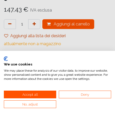
147,43
€
IVA esclusa
Aggiungi al carrello
Aggiungi alla lista dei desideri
attualmente non a magazzino
Marchio (Carta)
:
Ilford
Tipologia
:
Rivestimento in Resina
We use cookies
We may place these for analysis of our visitor data, to improve our website,
Gradiente
:
Carta a Contrasto Variabile
show personalised content and to give you a great website experience. For
more information about the cookies we use open the settings.
Quantità (Fogli)
:
50
Formato (Carta)
:
24x30,5 cm (9,45x12inch)
Accept all
Deny
Superficie
:
Perlescente
No, adjust
Superficie Tonale
:
Tono caldo
Tipologia di Carta
:
Bianco e Nero