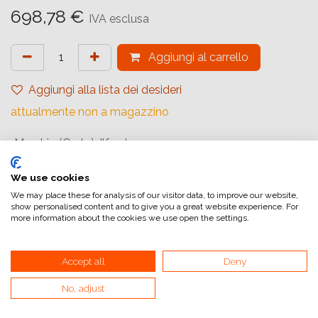
698,78
€
IVA esclusa
Aggiungi al carrello
Aggiungi alla lista dei desideri
attualmente non a magazzino
Marchio (Carta)
:
Ilford
Tipologia
:
Baritato
We use cookies
Gradiente
:
Carta a Contrasto Variabile
We may place these for analysis of our visitor data, to improve our website,
show personalised content and to give you a great website experience. For
Quantità (Fogli)
:
50
more information about the cookies we use open the settings.
Formato (Carta)
:
50,8x61 cm (20x24inch)
Superficie
:
Semi opaca
Accept all
Deny
Superficie Tonale
:
Tono caldo
No, adjust
Tipologia di Carta
:
Bianco e Nero