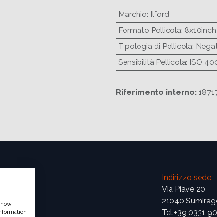
Marchio
:
Ilford
Formato Pellicola
:
8x10inch
Tipologia di Pellicola
:
Negat
Sensibilità Pellicola
:
ISO 40
Riferimento interno:
1871
Indirizzo sede
Via Piave 20
21040 Sumirag
 show
Tel.+39 0331 9
nformation