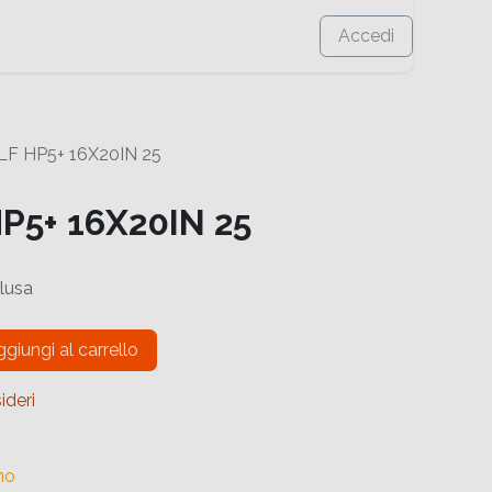
Accedi
F HP5+ 16X20IN 25
P5+ 16X20IN 25
lusa
giungi al carrello
ideri
no