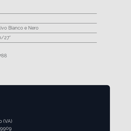
ivo Bianco e Nero
0/27°
788
o (VA)
09909