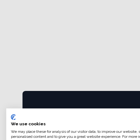
Collegamenti utili
Home
We use cookies
Condizioni generali di vendita
We may place these for analysis of our visitor data, to improve our website,
Dati di fatturazione
personalised content and to give you a great website experience. For more i