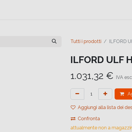
e
Contattaci
Help
Contattaci
Tutti i prodotti
ILFORD UL
ILFORD ULF H
1.031,32
€
IVA esc
Ag
Aggiungi alla lista dei des
Confronta
attualmente non a magazzi