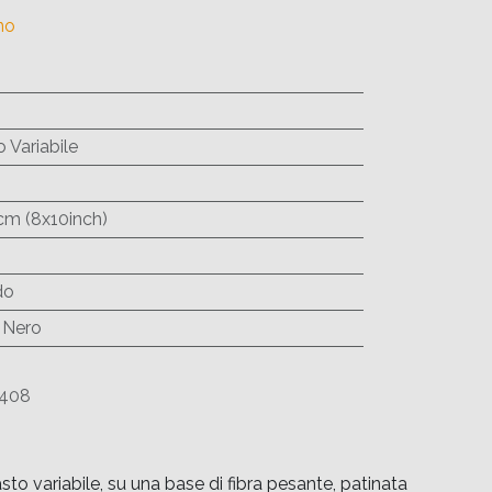
no
 Variabile
cm (8x10inch)
do
 Nero
408
variabile, su una base di fibra pesante, patinata