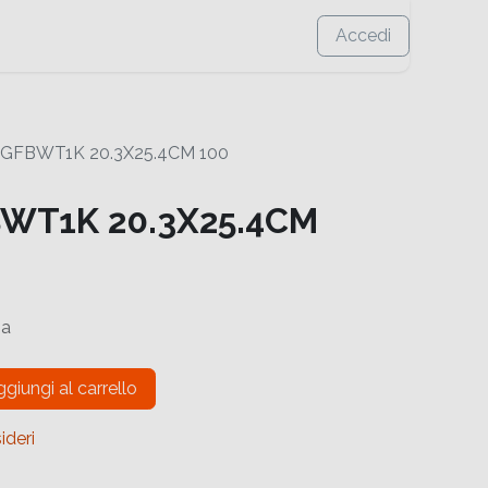
Accedi
GFBWT1K 20.3X25.4CM 100
WT1K 20.3X25.4CM
sa
giungi al carrello
ideri