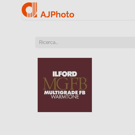
Home
Negozio onlin