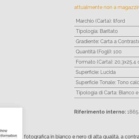
attualmente non a magazzi
Marchio (Carta)
:
Ilford
Tipologia
:
Baritato
Gradiente
:
Carta a Contrasto
Quantità (Fogli)
:
100
Formato (Carta)
:
20,3x25,4 
Superficie
:
Lucida
Superficie Tonale
:
Tono cal
Tipologia di Carta
:
Bianco e
Riferimento interno:
1865
 show
nformation
fotografica in bianco e nero di alta qualità, a contrasto 