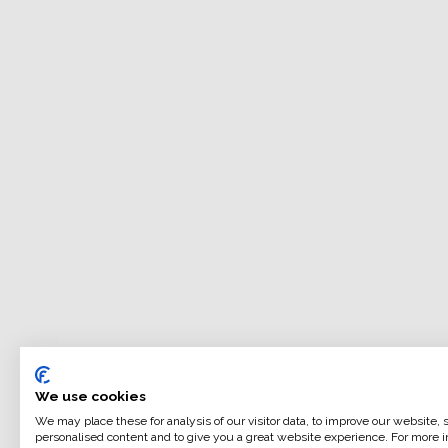
We use cookies
We may place these for analysis of our visitor data, to improve our website,
personalised content and to give you a great website experience. For more i
ILFORD MULTIGRADE FB WARMTONE GLOSSY è una carta 