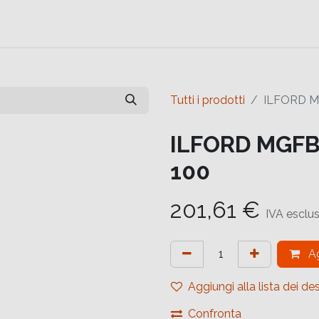
e
Contattaci
Help
Contattaci
Tutti i prodotti
ILFORD M
ILFORD MGFB
100
201,61
€
IVA esclu
Ag
Aggiungi alla lista dei des
Confronta