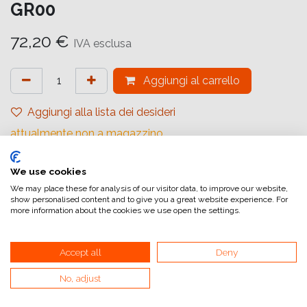
GR00
72,20
€
IVA esclusa
Aggiungi al carrello
Aggiungi alla lista dei desideri
attualmente non a magazzino
Riferimento interno:
We use cookies
1832994
We may place these for analysis of our visitor data, to improve our website,
show personalised content and to give you a great website experience. For
more information about the cookies we use open the settings.
Accept all
Deny
Collegamenti utili
No, adjust
Home
Condizioni generali di vendita