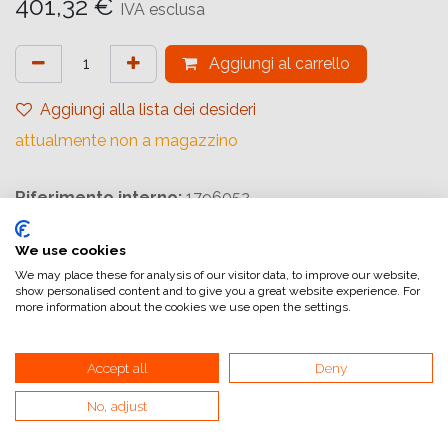
401,32
€
IVA esclusa
Aggiungi al carrello
Aggiungi alla lista dei desideri
attualmente non a magazzino
Riferimento interno:
1796052
We use cookies
We may place these for analysis of our visitor data, to improve our website,
show personalised content and to give you a great website experience. For
more information about the cookies we use open the settings.
Collegamenti utili
Home
Accept all
Deny
Condizioni generali di vendita
No, adjust
Dati di fatturazione
Iva e fatturazione