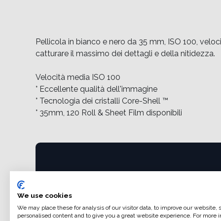
Pellicola in bianco e nero da 35 mm, ISO 100, velo
catturare il massimo dei dettagli e della nitidezza.
Velocità media ISO 100
° Eccellente qualità dell'immagine
° Tecnologia dei cristalli Core-Shell ™
° 35mm, 120 Roll & Sheet Film disponibili
Collegamenti utili
Home
We use cookies
Condizioni generali di vendita
We may place these for analysis of our visitor data, to improve our website,
Dati di fatturazione
personalised content and to give you a great website experience. For more i