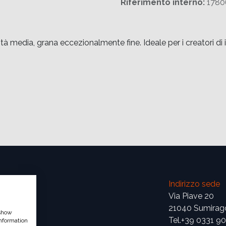
Riferimento interno:
1780
cità media, grana eccezionalmente fine. Ideale per i creator
Indirizzo sede
Via Piave 20
21040 Sumirag
 show
Tel.+39 0331 9
nformation