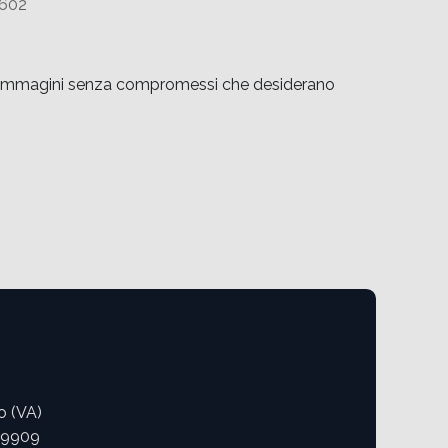
602
i di immagini senza compromessi che desiderano
o (VA)
09909