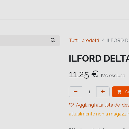
e
Contattaci
Help
Contattaci
Tutti i prodotti
ILFORD D
ILFORD DELTA
11,25
€
IVA esclusa
Ag
Aggiungi alla lista dei des
attualmente non a magazzi