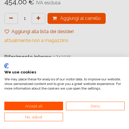
454,00
€
IVA esclusa
Aggiungi al carrello
Aggiungi alla lista dei desideri
attualmente non a magazzino
Riferimento interno:
1743225
We use cookies
Pellicola rapida, 400 ISO, molto adatta al sovrasviluppo. Si
We may place these for analysis of our visitor data, to improve our website,
show personalised content and to give you a great website experience. For
può esporre fino a 3200 ISO sviluppandola con un rivelatore
more information about the cookies we use open the settings.
adeguato.
Pellicola ideale per fotogionalismo, sport, soggetti in
Accept all
Deny
movimento rapido, Rivelatori consigliati: ID11, Microphen,
Ilfotech HC, Ilfotec LC29, Ilfotec DDX, Ilfosol 3.
No, adjust