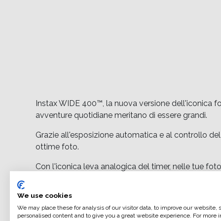
Instax WIDE 400™, la nuova versione dell'iconica fo
avventure quotidiane meritano di essere grandi.
Grazie all'esposizione automatica e al controllo de
ottime foto.
Con l'iconica leva analogica del timer, nelle tue fot
sei, otto o dieci secondi prima di premere il pulsant
secondi che scorrono).
We use cookies
We may place these for analysis of our visitor data, to improve our website,
No treppiede? No problem. instax WIDE 400™ è dota
personalised content and to give you a great website experience. For more i