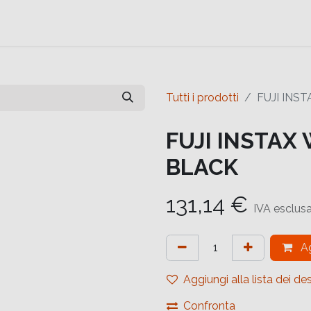
e
Contattaci
Help
Contattaci
Tutti i prodotti
FUJI INS
FUJI INSTAX
BLACK
131,14
€
IVA esclus
Ag
Aggiungi alla lista dei des
Confronta