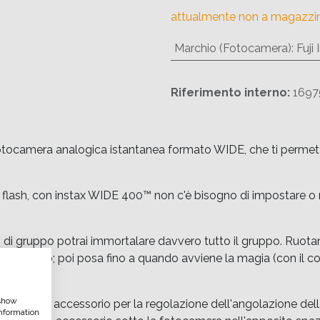
attualmente non a magazzi
Marchio (Fotocamera)
:
Fuji 
Riferimento interno:
1697
tocamera analogica istantanea formato WIDE, che ti permette d
l flash, con instax WIDE 400™ non c'è bisogno di impostare o r
o di gruppo potrai immortalare davvero tutto il gruppo. Ruotand
e di scatto; poi posa fino a quando avviene la magia (con il co
 show
ta di un accessorio per la regolazione dell'angolazione dell
nformation