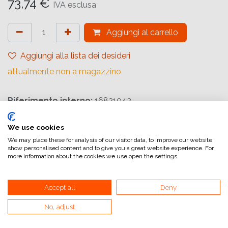
73,74
€
IVA esclusa
Aggiungi al carrello
Aggiungi alla lista dei desideri
attualmente non a magazzino
Riferimento interno:
16821042
We use cookies
Inchiostri FUJIFILM proprietari ad alta
We may place these for analysis of our visitor data, to improve our website,
show personalised content and to give you a great website experience. For
viscosità
more information about the cookies we use open the settings.
Per Frontier DX400
Accept all
Deny
No, adjust