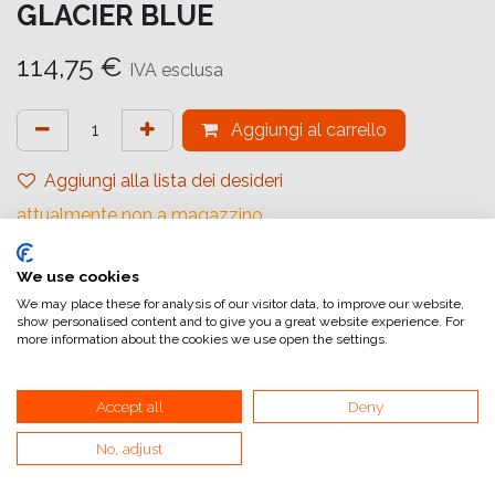
GLACIER BLUE
114,75
€
IVA esclusa
Aggiungi al carrello
Aggiungi alla lista dei desideri
attualmente non a magazzino
Riferimento interno:
We use cookies
16672142
We may place these for analysis of our visitor data, to improve our website,
show personalised content and to give you a great website experience. For
more information about the cookies we use open the settings.
Pensata per attirare l'attenzione, instax SQUARE SQ1
abbraccia la semplicità attraverso le funzionalità ed il design,
Accept all
Deny
per scattare facilmente istantanee quadrate, molto di più di
ciò che desideri in ogni scatto.
No, adjust
Con l'esposizione automatica e la modalità Selfie one -