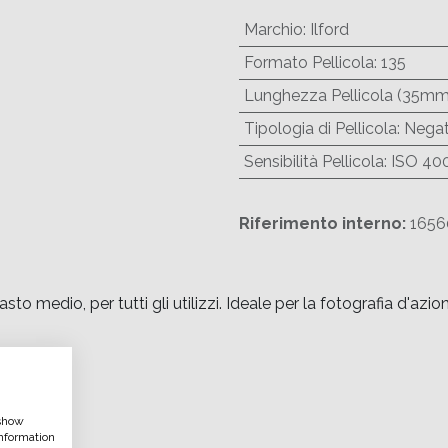
Marchio
:
Ilford
Formato Pellicola
:
135
Lunghezza Pellicola (35mm
Tipologia di Pellicola
:
Negat
Sensibilità Pellicola
:
ISO 40
Riferimento interno:
1656
to medio, per tutti gli utilizzi. Ideale per la fotografia d'az
e
 show
nformation