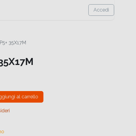
Accedi
P5+ 35X17M
 35X17M
giungi al carrello
ideri
no