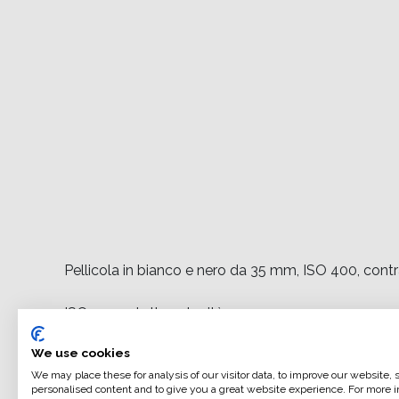
Pellicola in bianco e nero da 35 mm, ISO 400, contras
ISO 400 ad alta velocità
° Ottimi risultati in diverse condizioni di illuminazion
We use cookies
° Ampia latitudine di esposizione
We may place these for analysis of our visitor data, to improve our website,
° 35mm, 120 Roll & Sheet Film disponibili
personalised content and to give you a great website experience. For more i