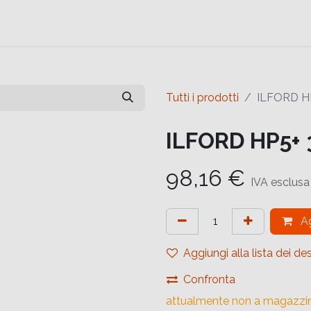
e
Contattaci
Help
Contattaci
Tutti i prodotti
ILFORD H
ILFORD HP5+
98,16
€
IVA esclusa
Ag
Aggiungi alla lista dei des
Confronta
attualmente non a magazzi