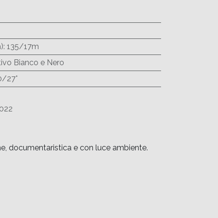
)
:
135/17m
ivo Bianco e Nero
0/27°
022
ione, documentaristica e con luce ambiente.