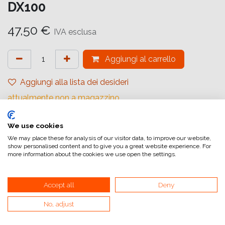
DX100
47,50
€
IVA esclusa
Aggiungi al carrello
Aggiungi alla lista dei desideri
attualmente non a magazzino
Riferimento interno:
We use cookies
16394996
We may place these for analysis of our visitor data, to improve our website,
show personalised content and to give you a great website experience. For
more information about the cookies we use open the settings.
Accept all
Deny
Collegamenti utili
No, adjust
Home
Condizioni generali di vendita