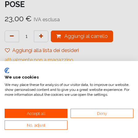
POSE
23,00
€
IVA esclusa
Aggiungi al carrello
Aggiungi alla lista dei desideri
attualmente non a magazzino
Riferimento interno:
We use cookies
16329161
We may place these for analysis of our visitor data, to improve our website,
show personalised content and to give you a great website experience. For
more information about the cookies we use open the settings.
Accept all
Deny
Collegamenti utili
No, adjust
Home
Condizioni generali di vendita