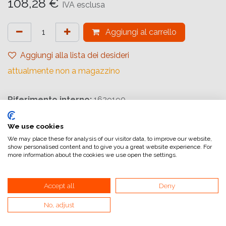
108,28
€
IVA esclusa
Aggiungi al carrello
Aggiungi alla lista dei desideri
attualmente non a magazzino
Riferimento interno:
1629190
We use cookies
We may place these for analysis of our visitor data, to improve our website,
show personalised content and to give you a great website experience. For
more information about the cookies we use open the settings.
Collegamenti utili
Home
Accept all
Deny
Condizioni generali di vendita
No, adjust
Dati di fatturazione
Iva e fatturazione