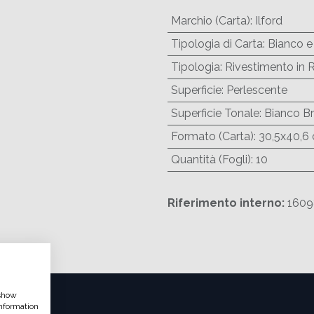
Marchio (Carta)
:
Ilford
Tipologia di Carta
:
Bianco e
Tipologia
:
Rivestimento in 
Superficie
:
Perlescente
Superficie Tonale
:
Bianco Br
Formato (Carta)
:
30,5x40,6 
Quantità (Fogli)
:
10
Riferimento interno:
1609
 show
nformation