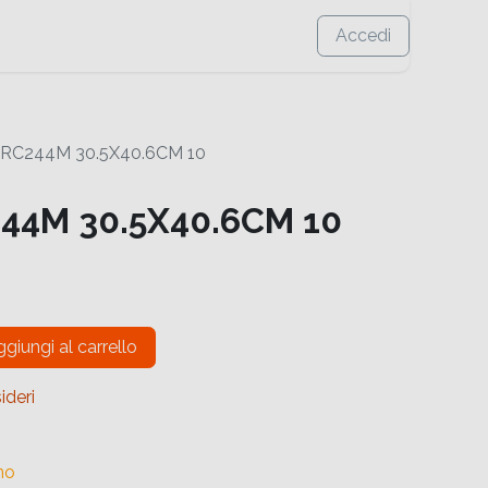
Accedi
SRC244M 30.5X40.6CM 10
244M 30.5X40.6CM 10
giungi al carrello
ideri
no