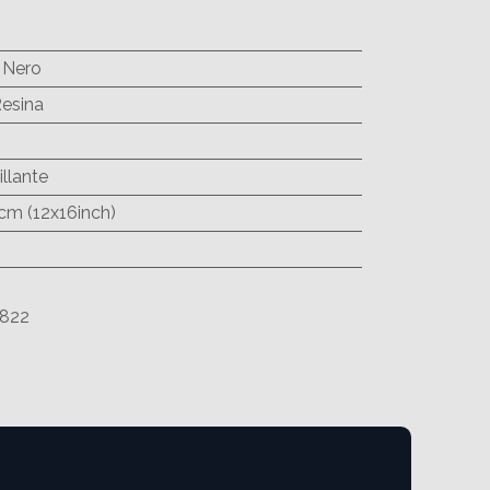
 Nero
Resina
illante
cm (12x16inch)
822