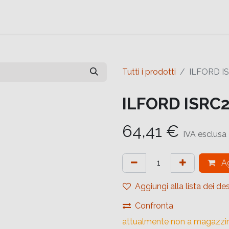
e
Contattaci
Help
Contattaci
Tutti i prodotti
ILFORD I
ILFORD ISRC
64,41
€
IVA esclusa
Ag
Aggiungi alla lista dei des
Confronta
attualmente non a magazzi