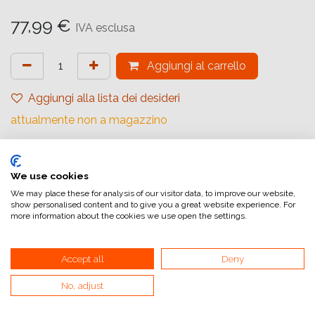
77,99
€
IVA esclusa
Aggiungi al carrello
Aggiungi alla lista dei desideri
attualmente non a magazzino
Marchio (Carta)
:
Ilford
Tipologia di Carta
:
Bianco e Nero
We use cookies
We may place these for analysis of our visitor data, to improve our website,
Tipologia
:
Rivestimento in Resina
show personalised content and to give you a great website experience. For
more information about the cookies we use open the settings.
Superficie
:
Perlescente
Superficie Tonale
:
Bianco Brillante
Accept all
Deny
Formato (Carta)
:
12,7x17,8 cm (5x7inch)
No, adjust
Quantità (Fogli)
:
100