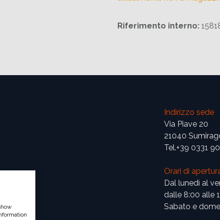
Riferimento interno:
1581
Indirizzo sede
Via Piave 20
21040 Sumirag
Tel.+39 0331 9
Orari di apertur
Dal lunedì al ve
dalle 8:00 alle 
Sabato e domen
 show
nformation