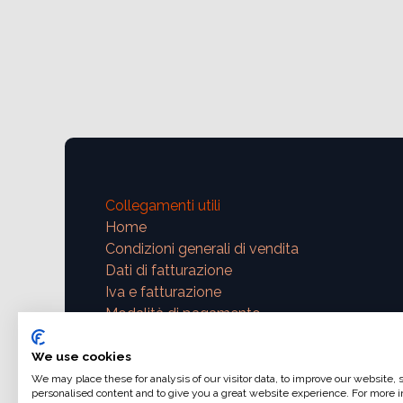
Collegamenti utili
Home
Condizioni generali di vendita
Dati di fatturazione
Iva e fatturazione
Modalità di pagamento
Contattaci
We use cookies
We may place these for analysis of our visitor data, to improve our website,
support@ajphoto.eu
personalised content and to give you a great website experience. For more i