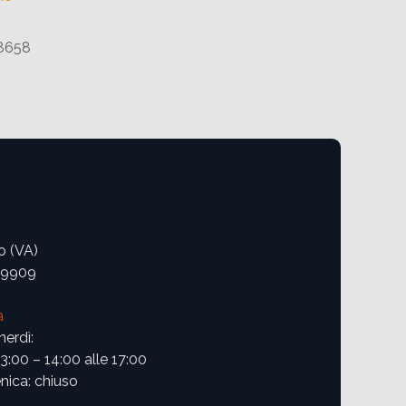
8658
o (VA)
09909
a
nerdì:
13:00 – 14:00 alle 17:00
ica: chiuso