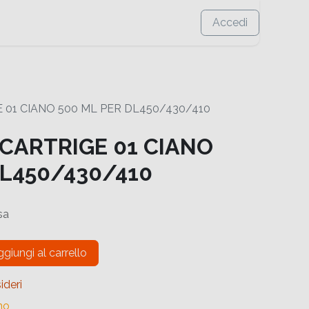
Accedi
 01 CIANO 500 ML PER DL450/430/410
 CARTRIGE 01 CIANO
DL450/430/410
sa
giungi al carrello
ideri
no