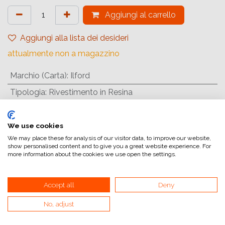
Aggiungi al carrello
Aggiungi alla lista dei desideri
attualmente non a magazzino
Marchio (Carta)
:
Ilford
Tipologia
:
Rivestimento in Resina
Gradiente
:
Carta a Contrasto Variabile
Quantità (Fogli)
:
100
We use cookies
We may place these for analysis of our visitor data, to improve our website,
Formato (Carta)
:
17,8x24 cm (7x9,45inch)
show personalised content and to give you a great website experience. For
more information about the cookies we use open the settings.
Superficie
:
Perlescente
Superficie Tonale
:
Neutro
Accept all
Deny
Tipologia di Carta
:
Bianco e Nero
No, adjust
Riferimento interno:
1181564