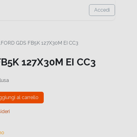
Accedi
LFORD GDS FB5K 127X30M EI CC3
B5K 127X30M EI CC3
lusa
giungi al carrello
ideri
no