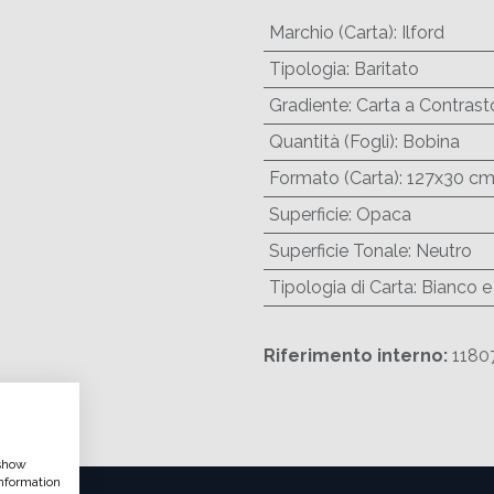
Marchio (Carta)
:
Ilford
Tipologia
:
Baritato
Gradiente
:
Carta a Contrasto
Quantità (Fogli)
:
Bobina
Formato (Carta)
:
127x30 c
Superficie
:
Opaca
Superficie Tonale
:
Neutro
Tipologia di Carta
:
Bianco e
Riferimento interno:
1180
 show
nformation