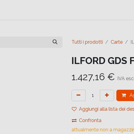
e
Contattaci
Help
Contattaci
Tutti i prodotti
Carte
I
ILFORD GDS F
1.427,16
€
IVA esc
Ag
Aggiungi alla lista dei des
Confronta
attualmente non a magazzi