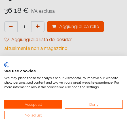
36,18
€
IVA esclusa
Aggiungi al carrello
Aggiungi alla lista dei desideri
attualmente non a magazzino
Marchio (Carta)
:
Ilford
Tipologia
:
Rivestimento in Resina
We use cookies
We may place these for analysis of our visitor data, to improve our website,
Gradiente
:
Carta a Contrasto Variabile
show personalised content and to give you a great website experience. For
more information about the cookies we use open the settings.
Quantità (Fogli)
:
25
Formato (Carta)
:
17,8x24 cm (7x9,45inch)
Accept all
Deny
Superficie
:
Satinata
No, adjust
Superficie Tonale
:
Neutro
Tipologia di Carta
:
Bianco e Nero