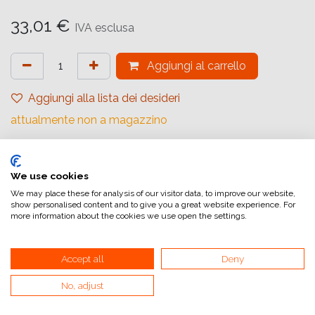
33,01
€
IVA esclusa
Aggiungi al carrello
Aggiungi alla lista dei desideri
attualmente non a magazzino
Marchio (Carta)
:
Ilford
Tipologia
:
Rivestimento in Resina
We use cookies
We may place these for analysis of our visitor data, to improve our website,
Gradiente
:
Carta a Contrasto Variabile
show personalised content and to give you a great website experience. For
more information about the cookies we use open the settings.
Quantità (Fogli)
:
100
Formato (Carta)
:
8.9 x 14 cm
Accept all
Deny
Superficie
:
Satinata
No, adjust
Superficie Tonale
:
Neutro
Tipologia di Carta
:
Bianco e Nero