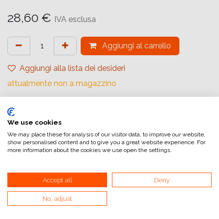
28,60
€
IVA esclusa
Aggiungi al carrello
Aggiungi alla lista dei desideri
attualmente non a magazzino
Marchio (Carta)
:
Ilford
Tipologia
:
Rivestimento in Resina
We use cookies
We may place these for analysis of our visitor data, to improve our website,
Gradiente
:
Carta a Contrasto Variabile
show personalised content and to give you a great website experience. For
more information about the cookies we use open the settings.
Quantità (Fogli)
:
10
Formato (Carta)
:
24x30,5 cm (9,45x12inch)
Accept all
Deny
Superficie
:
Perlescente
No, adjust
Superficie Tonale
:
Neutro
Tipologia di Carta
:
Bianco e Nero