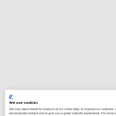
We use cookies
We may place these for analysis of our visitor data, to improve our website,
personalised content and to give you a great website experience. For more i
ILFORD MULTIGRADE RC DELUXE è una carta fotografi