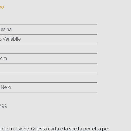
no
Resina
 Variabile
9 cm
 Nero
299
i emulsione. Questa carta è la scelta perfetta per