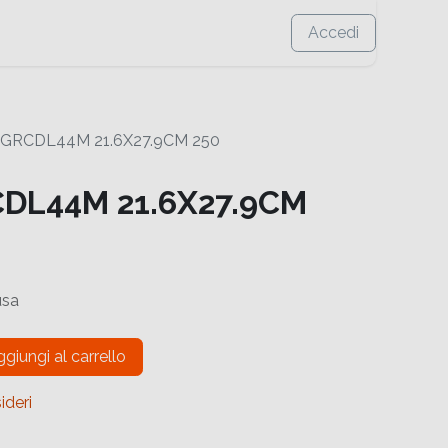
Accedi
GRCDL44M 21.6X27.9CM 250
DL44M 21.6X27.9CM
usa
giungi al carrello
ideri