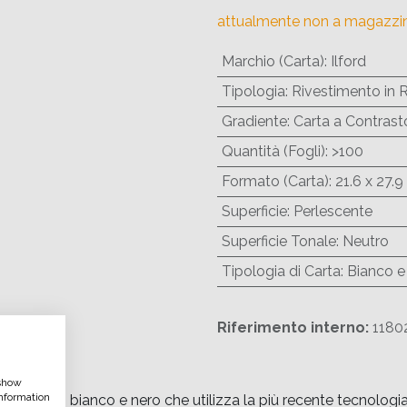
attualmente non a magazzi
Marchio (Carta)
:
Ilford
Tipologia
:
Rivestimento in 
Gradiente
:
Carta a Contrasto
Quantità (Fogli)
:
>100
Formato (Carta)
:
21.6 x 27.
Superficie
:
Perlescente
Superficie Tonale
:
Neutro
Tipologia di Carta
:
Bianco e
Riferimento interno:
1180
 show
nformation
ca in bianco e nero che utilizza la più recente tecnologia d