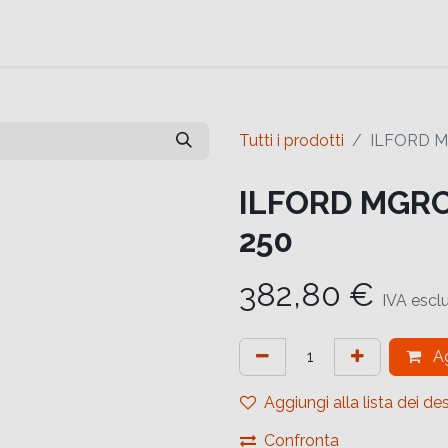
e
Contattaci
Help
Contattaci
Tutti i prodotti
ILFORD M
ILFORD MGRC
250
382,80
€
IVA escl
Ag
Aggiungi alla lista dei des
Confronta