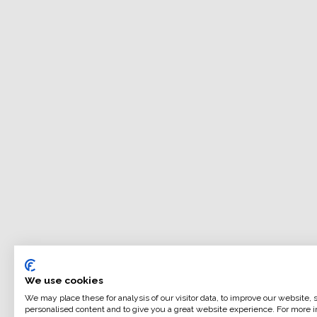
We use cookies
We may place these for analysis of our visitor data, to improve our website,
personalised content and to give you a great website experience. For more i
ILFORD MULTIGRADE RC DELUXE è una carta fotografi