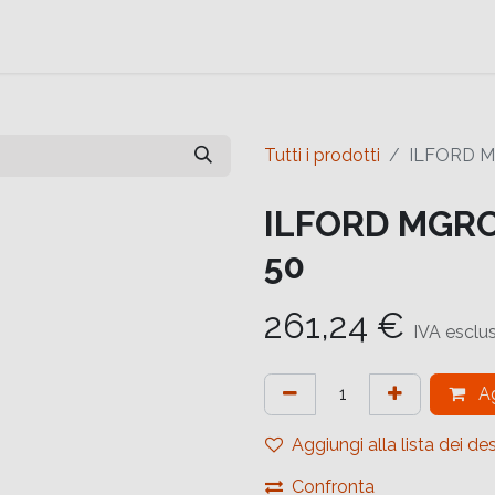
e
Contattaci
Help
Contattaci
Tutti i prodotti
ILFORD M
ILFORD MGRC
50
261,24
€
IVA esclu
Ag
Aggiungi alla lista dei des
Confronta