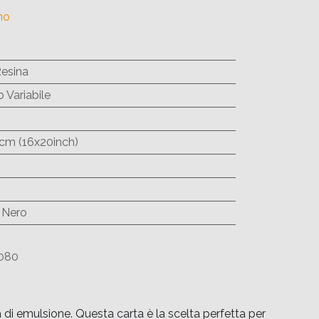
no
Resina
 Variabile
cm (16x20inch)
 Nero
080
i emulsione. Questa carta è la scelta perfetta per