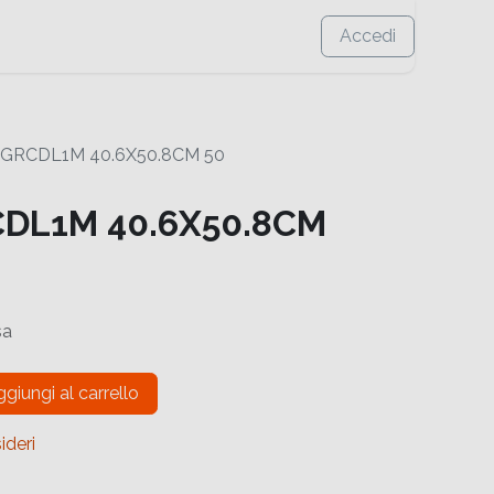
Accedi
GRCDL1M 40.6X50.8CM 50
DL1M 40.6X50.8CM
sa
giungi al carrello
ideri