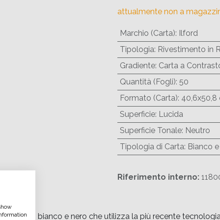
attualmente non a magazzi
Marchio (Carta)
:
Ilford
Tipologia
:
Rivestimento in 
Gradiente
:
Carta a Contrasto
Quantità (Fogli)
:
50
Formato (Carta)
:
40,6x50,8 
Superficie
:
Lucida
Superficie Tonale
:
Neutro
Tipologia di Carta
:
Bianco e
Riferimento interno:
1180
 show
nformation
ca in bianco e nero che utilizza la più recente tecnologia d