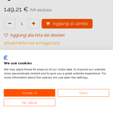
149,21
€
IVA esclusa
Aggiungi al carrello
Aggiungi alla lista dei desideri
attualmente non a magazzino
Marchio (Carta)
:
Ilford
Tipologia
:
Rivestimento in Resina
We use cookies
We may place these for analysis of our visitor data, to improve our website,
Gradiente
:
Carta a Contrasto Variabile
show personalised content and to give you a great website experience. For
more information about the cookies we use open the settings.
Quantità (Fogli)
:
>100
Formato (Carta)
:
12,7x17,8 cm (5x7inch)
Accept all
Deny
Superficie
:
Lucida
No, adjust
Superficie Tonale
:
Neutro
Tipologia di Carta
:
Bianco e Nero