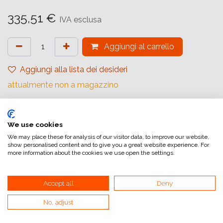
335,51
€
IVA esclusa
Aggiungi al carrello
Aggiungi alla lista dei desideri
attualmente non a magazzino
Marchio (Carta)
:
Ilford
Tipologia
:
Rivestimento in Resina
We use cookies
We may place these for analysis of our visitor data, to improve our website,
Gradiente
:
Carta a Contrasto Variabile
show personalised content and to give you a great website experience. For
more information about the cookies we use open the settings.
Quantità (Fogli)
:
>100
Formato (Carta)
:
8.9 x 12.7 cm
Accept all
Deny
Superficie
:
Lucida
No, adjust
Superficie Tonale
:
Neutro
Tipologia di Carta
:
Bianco e Nero