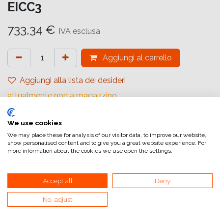
EICC3
733,34
€
IVA esclusa
Aggiungi al carrello
Aggiungi alla lista dei desideri
attualmente non a magazzino
Marchio (Carta)
:
Ilford
We use cookies
Tipologia
:
Rivestimento in Resina
We may place these for analysis of our visitor data, to improve our website,
show personalised content and to give you a great website experience. For
Gradiente
:
Carta a Contrasto Variabile
more information about the cookies we use open the settings.
Quantità (Fogli)
:
Bobina
Accept all
Deny
Formato (Carta)
:
Roll 101.6 cm x 30 m
Superficie
:
Perlescente
No, adjust
Superficie Tonale
:
Neutro