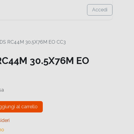
Accedi
DS RC44M 30.5X76M EO CC3
RC44M 30.5X76M EO
sa
giungi al carrello
ideri
no