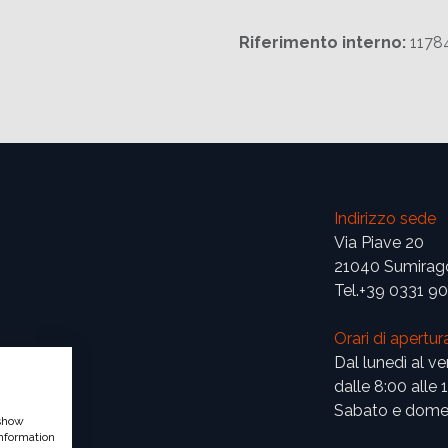
Riferimento interno:
1178
Indirizzo sede
Via Piave 20
21040 Sumirag
Tel.+39 0331 9
Orari di apertur
Dal lunedì al ve
dalle 8:00 alle 
Sabato e domen
 show
nformation