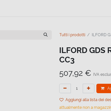
e
Contattaci
Help
Contattaci
Tutti i prodotti
ILFORD G
ILFORD GDS 
CC3
507,92
€
IVA esclu
Ag
Aggiungi alla lista dei des
attualmente non a magazzi