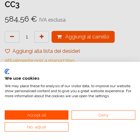
CC3
584,56
€
IVA esclusa
Aggiungi al carrello
Aggiungi alla lista dei desideri
attualmente non a magazzino
Riferimento interno:
We use cookies
1178418
We may place these for analysis of our visitor data, to improve our website,
show personalised content and to give you a great website experience. For
more information about the cookies we use open the settings.
Accept all
Deny
Collegamenti utili
No, adjust
Home
Condizioni generali di vendita