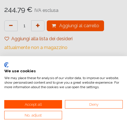
244,79
€
IVA esclusa
Aggiungi al carrello
Aggiungi alla lista dei desideri
attualmente non a magazzino
Marchio (Carta)
:
Ilford
Tipologia
:
Baritato
We use cookies
We may place these for analysis of our visitor data, to improve our website,
Gradiente
:
Carta a Contrasto Variabile
show personalised content and to give you a great website experience. For
more information about the cookies we use open the settings.
Quantità (Fogli)
:
50
Formato (Carta)
:
30,5x40,6 cm (12x16inch)
Accept all
Deny
Superficie
:
Lucida
No, adjust
Superficie Tonale
:
Tono freddo
Tipologia di Carta
:
Bianco e Nero