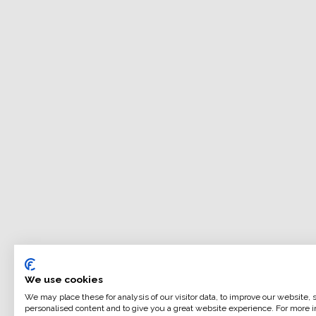
We use cookies
We may place these for analysis of our visitor data, to improve our website,
personalised content and to give you a great website experience. For more i
ILFORD MULTIGRADE FB COOLTONE è una carta fotogra