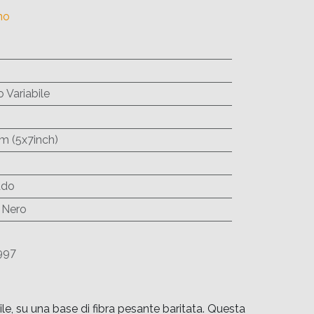
no
 Variabile
cm (5x7inch)
ddo
 Nero
997
, su una base di fibra pesante baritata. Questa