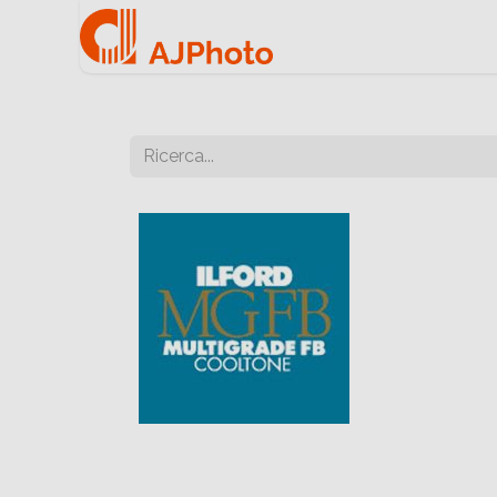
Home
Negozio onlin