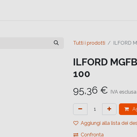
e
Contattaci
Help
Contattaci
Tutti i prodotti
ILFORD M
ILFORD MGFB
100
95,36
€
IVA esclusa
Ag
Aggiungi alla lista dei des
Confronta