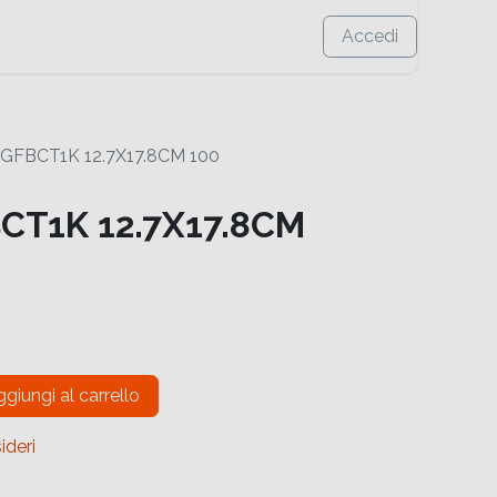
Accedi
GFBCT1K 12.7X17.8CM 100
CT1K 12.7X17.8CM
giungi al carrello
ideri