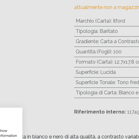
attualmente non a magazzi
Marchio (Carta)
:
Ilford
Tipologia
:
Baritato
Gradiente
:
Carta a Contrasto
Quantità (Fogli)
:
100
Formato (Carta)
:
12,7x17,8 
Superficie
:
Lucida
Superficie Tonale
:
Tono fre
Tipologia di Carta
:
Bianco e
Riferimento interno:
1174
 show
nformation
fica in bianco e nero di alta qualità, a contrasto variabile