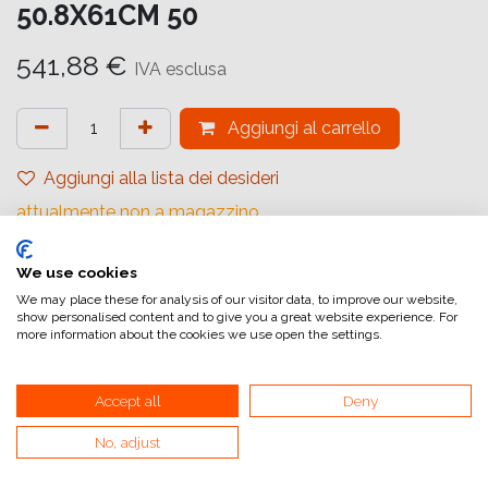
50.8X61CM 50
541,88
€
IVA esclusa
Aggiungi al carrello
Aggiungi alla lista dei desideri
attualmente non a magazzino
Marchio (Carta)
:
Ilford
We use cookies
Tipologia
:
Baritato
We may place these for analysis of our visitor data, to improve our website,
show personalised content and to give you a great website experience. For
Gradiente
:
Carta a Contrasto Variabile
more information about the cookies we use open the settings.
Quantità (Fogli)
:
50
Accept all
Deny
Formato (Carta)
:
50,8x61 cm (20x24inch)
Superficie
:
Opaca
No, adjust
Superficie Tonale
:
Neutro