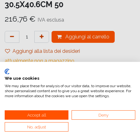
30.5X40.6CM 50
216,76
€
IVA esclusa
Aggiungi al carrello
Aggiungi alla lista dei desideri
attualmente non a magazzino
Marchio (Carta)
:
Ilford
We use cookies
Tipologia
:
Baritato
We may place these for analysis of our visitor data, to improve our website,
show personalised content and to give you a great website experience. For
Gradiente
:
Carta a Contrasto Variabile
more information about the cookies we use open the settings.
Quantità (Fogli)
:
50
Accept all
Deny
Formato (Carta)
:
30,5x40,6 cm (12x16inch)
Superficie
:
Opaca
No, adjust
Superficie Tonale
:
Neutro